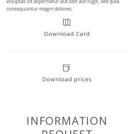
voluptas sit aspernatur aut odit aut fugit, sed quia
consequuntur magni dolores.


Download Card


Download prices
INFORMATION